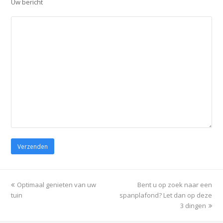
Uw bericht
Gelieve dit veld leeg te laten.
previous
Optimaal genieten van uw
Bent u op zoek naar een
next
tuin
post:
spanplafond? Let dan op deze
post:
3 dingen