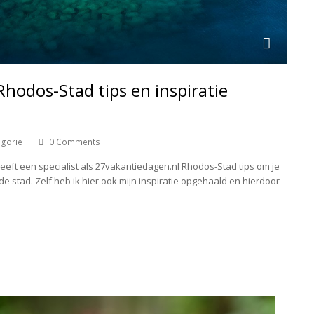
Rhodos-Stad tips en inspiratie
egorie
0 Comments
heeft een specialist als 27vakantiedagen.nl Rhodos-Stad tips om je
e stad. Zelf heb ik hier ook mijn inspiratie opgehaald en hierdoor