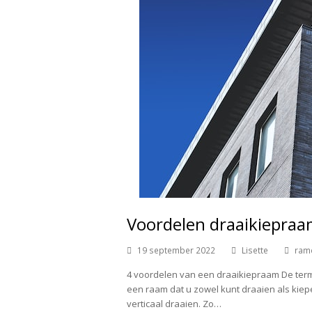
Voordelen draaikiepra
19 september 2022
Lisette
ram
4 voordelen van een draaikiepraam De term 
een raam dat u zowel kunt draaien als kiepe
verticaal draaien. Zo…