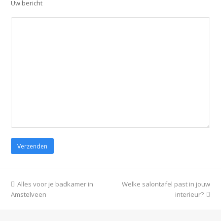
Uw bericht
Gelieve dit veld leeg te laten.
previous
Alles voor je badkamer in
Welke salontafel past in jouw
next
Amstelveen
post:
post:
interieur?