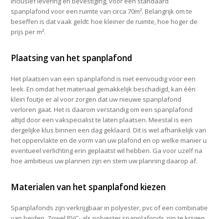
inclusief levering en bevestiging, voor een standaard
spanplafond voor een ruimte van circa 70m². Belangrijk om te
beseffen is dat vaak geldt: hoe kleiner de ruimte, hoe hoger de
prijs per m².
Plaatsing van het spanplafond
Het plaatsen van een spanplafond is niet eenvoudig voor een
leek. En omdat het materiaal gemakkelijk beschadigd, kan één
klein foutje er al voor zorgen dat uw nieuwe spanplafond
verloren gaat. Het is daarom verstandig om een spanplafond
altijd door een vakspecialist te laten plaatsen. Meestal is een
dergelijke klus binnen een dag geklaard. Dit is wel afhankelijk van
het oppervlakte en de vorm van uw plafond en op welke manier u
eventueel verlichting erin geplaatst wil hebben. Ga voor uzelf na
hoe ambitieus uw plannen zijn en stem uw planning daarop af.
Materialen van het spanplafond kiezen
Spanplafonds zijn verkrijgbaar in polyester, pvc of een combinatie
van beiden. Zowel PVC- als polyester spanplafonds zijn te krijgen