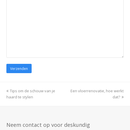
Gelieve dit veld leeg te laten.
previous
Tips om de schouw van je
Een vloerrenovatie, hoe werkt
next
haard te stylen
post:
post:
dat?
Neem contact op voor deskundig