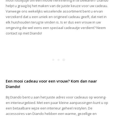
mooi fotolijstje om een mooie herinnering in te bewaren? Diando
helpt u graag bij het maken van de juiste keuze voor uw cadeau.
Vanwege ons wekelijks wisselende assortiment bent u ervan
verzekerd dat u een uniek en origineel cadeau geeft, dat niet in
elk huishouden terug te vinden is. Is er dus een vrouw in uw
omgeving die wel eens een speciaal cadeautje verdient? Neem
contact op met Diando!
Een mooi cadeau voor een vrouw? Kom dan naar
Diando!
Bij Diando bent u aan het juiste adres voor cadeaus op woning-
en interieurgebied. Met een paar kleine aanpassingen kunt u op
een betaalbare wijze een interieur geheel restylen. De
accessoires van Diando hebben een warme, gezellige en