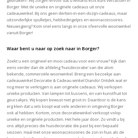
gebruiken? Wij zorgen ervoor dat u iemand écht kunt verrassen in
Borger. Met de unieke en originele cadeaus uit onze
cadeauwinkel. Bij ons geen dertien-in-een-dozijn-cadeaus, maar
uitzonderlijke spulletjes, hebbedingetjes en woonaccessoires.
Nieuwsgierig? Kom snel eens langs in onze sfeervolle woonwinkel
vanuit Borger!
Waar bent u naar op zoek naar in Borger?
Zoekt u een origineel en mooi cadeau voor een vrouw? Kijk dan
eens verder dan de afdeling ‘huisdecoratie’ van die alom
bekende, commerciële woonwinkel. Breng een bezoekje aan
cadeauwinkel Decoratie & Cadeau winkel Diando! Ontdek wat er
nog meer te verkrijgen is aan originele cadeaus. Wij verkopen
unieke producten. Van lampen tot kussens, en van kunstfruit tot
geurzakjes. Wij kopen bewust niet groot in. Daardoor is de kans
erg klein dat u iets koopt wat vele anderen in omgeving Borger
ook al hebben. Kortom, onze decoratiewinkel verkoopt volop
unieke en originele producten. Het hele jaar door. Zo vindt u bij
ons altijd precies die huisdecoratie die past bij een bepaald
seizoen. Haal met onze woonaccessoires de zon in huis als de