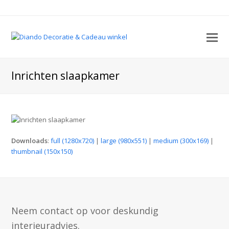
O
M
M
Inrichten slaapkamer
Downloads
:
full (1280x720)
|
large (980x551)
|
medium (300x169)
|
thumbnail (150x150)
Neem contact op voor deskundig
interieuradvies.