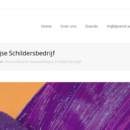
Home
Over ons
Diando
Vrijblijvend 
se Schildersbedrijf
en
»
frisse kleuren Nieuwenhuijse Schildersbedrijf