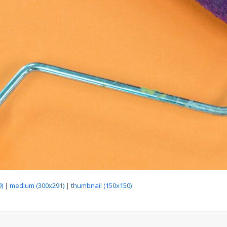
)
|
medium (300x291)
|
thumbnail (150x150)