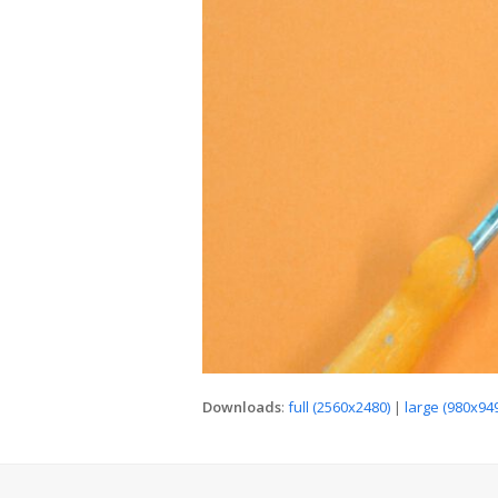
Downloads
:
full (2560x2480)
|
large (980x949