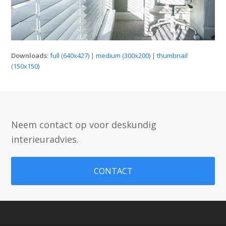
Downloads
:
full (640x427)
|
medium (300x200)
|
thumbnail
(150x150)
Neem contact op voor deskundig
interieuradvies.
CONTACT