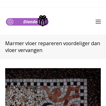
O
M
M
Marmer vloer repareren voordeliger dan
vloer vervangen