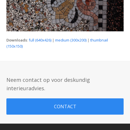
Downloads
:
full (640x426)
|
medium (300x200)
|
thumbnail
(150x150)
Neem contact op voor deskundig
interieuradvies.
CONTACT