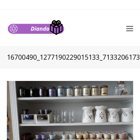
O
M
M
16700490_1277190229015133_7133206173