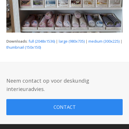
Downloads
:
full (2048x1536)
|
large (980x735)
|
medium (300x225)
|
thumbnail (150x150)
Neem contact op voor deskundig
interieuradvies.
CONTACT